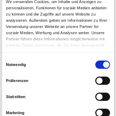
Wir verwenden Cookies, um Inhalte und Anzeigen zu
Lichtcheck
personalisieren, Funktionen für soziale Medien anbieten
zu können und die Zugriffe auf unsere Website zu
Sicherheitscheck
analysieren. Außerdem geben wir Informationen zu Ihrer
Verwendung unserer Website an unsere Partner für
Achsvermessung
soziale Medien, Werbung und Analysen weiter. Unsere
Partner führen diese Informationen möglicherweise mit
Fehlerspeicher auslesen
weiteren Daten zusammen, die Sie ihnen bereitgestellt
haben oder die sie im Rahmen Ihrer Nutzung der Dienste
Dachboxen-Verleih
gesammelt haben.
Einwilligungsauswahl
Notwendig
Finanzierungsservice
Präferenzen
Reifenshop
Statistiken
Marketing