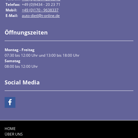
Telefax:
+49 (0)9434 - 20 23 71
Mobil:
+49 (0)170 - 9638337
E-Mail:
auto-dietl@t-online.de
Öffnungszeiten
Montag - Freitag
07:30 bis 12:00 Uhr und 13:00 bis 18:00 Uhr
Samstag
08:00 bis 12:00 Uhr
Social Media
HOME
ÜBER UNS