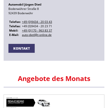
g
Automobil Jürgen Dietl
Bodenwöhrer Straße 8
e
92439 Bodenwöhr
Telefon:
+49 (0)9434 - 20 03 43
n
Telefax:
+49 (0)9434 - 20 23 71
Mobil:
+49 (0)170 - 963 83 37
D
E-Mail:
auto-dietl@t-online.de
i
KONTAKT
e
t
Angebote des Monats
l
i
n