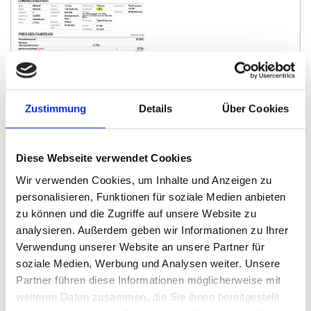
B
o
d
e
Zustimmung
Details
Über Cookies
n
DOWNLOAD
Diese Webseite verwendet Cookies
w
Wir verwenden Cookies, um Inhalte und Anzeigen zu
personalisieren, Funktionen für soziale Medien anbieten
ö
zu können und die Zugriffe auf unsere Website zu
analysieren. Außerdem geben wir Informationen zu Ihrer
h
Verwendung unserer Website an unsere Partner für
soziale Medien, Werbung und Analysen weiter. Unsere
r
Partner führen diese Informationen möglicherweise mit
weiteren Daten zusammen, die Sie ihnen bereitgestellt