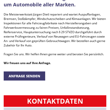
r
um Automobile aller Marken.
k
Die Meisterwerkstatt Jürgen Dietl repariert und wartet Auspuffanlagen,
Bremsen, Stoßdämpfer, Windschutzscheiben und Klimaanlagen. Wir bieten
s
Inspektionen für alle Fahrzeugfabrikate nach Herstellerangaben und
Fahrwerksvermessung zu fairen Preisen, Unfallinstandsetzung,
t
Reifenservice, Hauptuntersuchung nach § 29 STVZO durchgeführt durch
externe Prüfingenieure, Verkauf von Neuwagen und EU-Fahrzeugen sowie
An- und Verkauf von geprüften Gebrauchtwagen. Wir bestellen auch gerne
a
Zubehör für Ihr Auto.
t
Fragen Sie uns. Wir helfen Ihnen gerne weiter und beraten Sie persönlich.
Wir freuen uns auf Ihre Anfrage.
t
ANFRAGE SENDEN
J
ü
KONTAKTDATEN
r