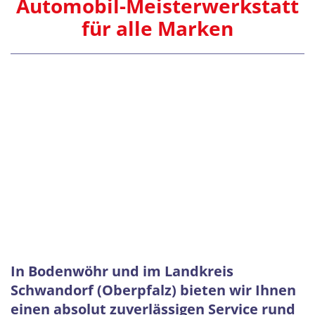
Automobil-Meisterwerkstatt
e
für alle Marken
i
s
t
e
r
-
w
In Bodenwöhr und im Landkreis
e
Schwandorf (Oberpfalz) bieten wir Ihnen
einen absolut zuverlässigen Service rund